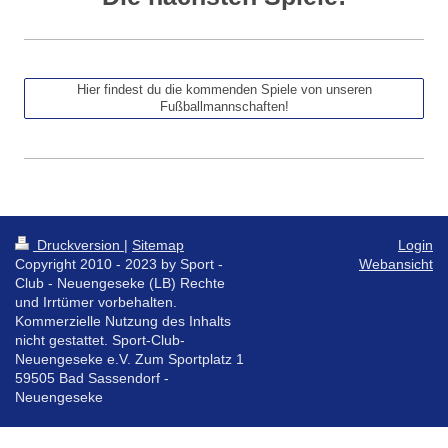
Hier findest du die kommenden Spiele von unseren
Fußballmannschaften!
Druckversion
|
Sitemap
Login
Copyright 2010 - 2023 by Sport -
Webansicht
Club - Neuengeseke (LB) Rechte
und Irrtümer vorbehalten.
Kommerzielle Nutzung des Inhalts
nicht gestattet. Sport-Club-
Neuengeseke e.V. Zum Sportplatz 1
59505 Bad Sassendorf -
Neuengeseke