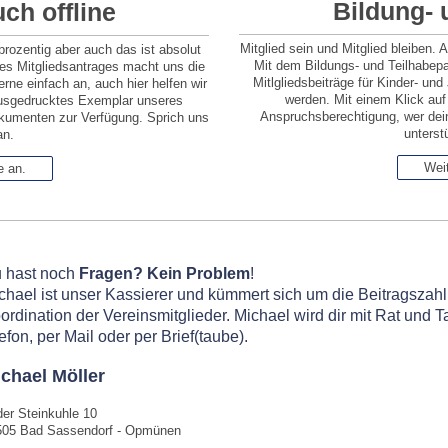
Bildung- 
ch offline
Mitglied sein und Mitglied bleiben. A
prozentig aber auch das ist absolut
Mit dem Bildungs- und Teilhabe
res Mitgliedsantrages macht uns die
Mitlgliedsbeiträge für Kinder- u
erne einfach an, auch hier helfen wir
werden. Mit einem Klick auf 
n ausgedrucktes Exemplar unseres
Anspruchsberechtigung, wer dein
okumenten zur Verfügung. Sprich uns
unterst
an.
Weit
e an.
 hast noch
Fragen?
Kein Problem
!
chael ist unser Kassierer und kümmert sich um die Beitragsza
ordination der Vereinsmitglieder. Michael wird dir mit Rat und Ta
lefon, per Mail oder per Brief(taube).
chael Möller
der Steinkuhle 10
505 Bad Sassendorf - Opmünen