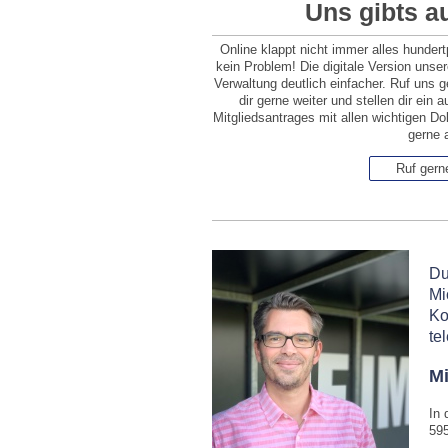
Uns gibts au
Online klappt nicht immer alles hundert
kein Problem! Die digitale Version unse
Verwaltung deutlich einfacher. Ruf uns g
dir gerne weiter und stellen dir ei
Mitgliedsantrages mit allen wichtigen D
gerne 
Ruf gern
Du
Mi
Ko
te
Mi
In 
59